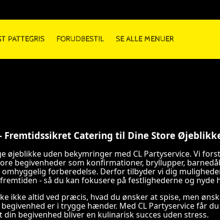
T PATTEGRIS
FORUDBESTIL
SE ALLE MENUER
- Fremtidssikret Catering til Dine Store Øjeblikk
 øjeblikke uden bekymringer med CL Partyservice. Vi forstå
tore begivenheder som konfirmationer, bryllupper, barned
omhyggelig forberedelse. Derfor tilbyder vi dig muligheden 
 fremtiden - så du kan fokusere på festlighederne og nyde h
ske ikke altid ved præcis, hvad du ønsker at spise, men ønske
in begivenhed er i trygge hænder. Med CL Partyservice får du
 at din begivenhed bliver en kulinarisk succes uden stress.