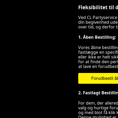
Fleksibilitet til
Ved CL Partyservice h
din begivenhed uden
over tid, og derfor t
1. Åben Bestilling:
Vores åbne bestillin
fastlægge en specif
eller ikke er helt s
for at finde den per
at lave en forudbest
2. Fastlagt Bestilli
For dem, der allere
valg og hurtige for
og med blot få klik
Denne mulighed er i