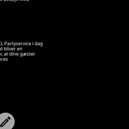
L Partyservice i dag
d bliver en
r, at dine gæster
ores
Skriv til os