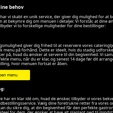
 dine behov
ar vi skabt en unik service, der giver dig mulighed for at bes
 at bekymre dig om menuen i detaljer. Vi forstår, at dine 
ilbyder vi to forskellige muligheder for dine bestillinger:
gsmulighed giver dig frihed til at reservere vores cateringt
ik menu på forhånd. Dette er ideelt, hvis du stadig udfors
ikker på, hvad du ønsker at servere til din begivenhed. Vi s
fekte menu, når du er klar, og senest 14 dage før dit arrang
illing, hvor menuen fortsat er åben.
ng:
de har en klar idé om, hvad de ønsker, tilbyder vi vores b
udbestillingsservice. Vælg dine foretrukne retter fra vores
 kan du sikre dig, at din begivenhed får den perfekte gastr
deel for dem, der ønsker at have alt planlagt ned til minds