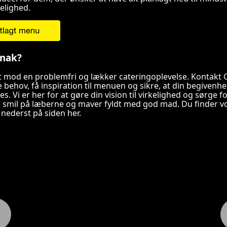
elighed.
snak?
dt mod en problemfri og lækker cateringoplevelse. Kontakt C
e behov, få inspiration til menuen og sikre, at din begivenhe
. Vi er her for at gøre din vision til virkelighed og sørge fo
 smil på læberne og maver fyldt med god mad. Du finder v
nederst på siden her.
raktisk info