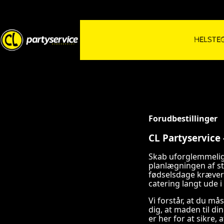
HELSTEG
Forudbestillinger
CL Partyservice 
Skab uforglemmelige
planlægningen af s
fødselsdage kræver 
catering langt ude i
Vi forstår, at du må
dig, at maden til d
er her for at sikre,