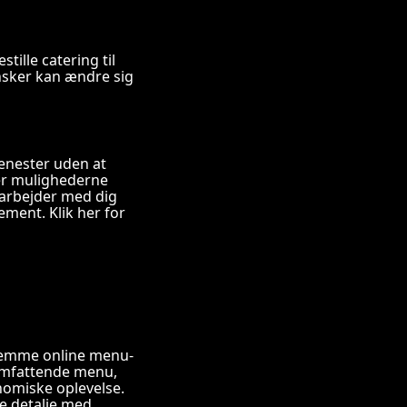
tille catering til
ønsker kan ændre sig
jenester uden at
ker mulighederne
amarbejder med dig
ement. Klik her for
ekvemme online menu-
 omfattende menu,
onomiske oplevelse.
te detalje med