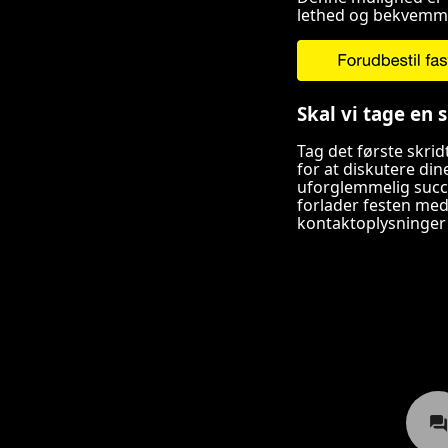
lethed og bekvemm
Skal vi tage en 
Tag det første skri
for at diskutere din
uforglemmelig succes
forlader festen med
kontaktoplysninger 
P