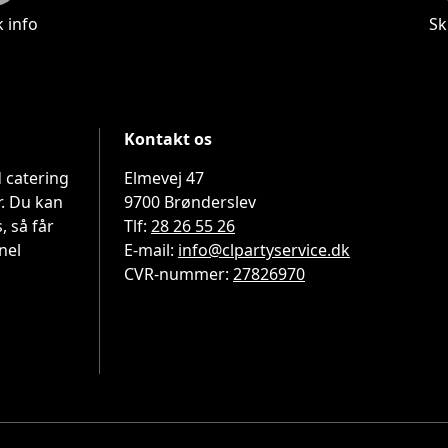
k info
Skr
Kontakt os
 catering 
Elmevej 47

. Du kan 
9700 Brønderslev
 så får 
Tlf:
28 26 55 26
el 
E-mail:
info@clpartyservice.dk
CVR-nummer:
27826970