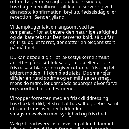
retten følger en smagfuld dilddressing og
friskbagt specialbrød – alt klar til servering ved
din næste konfirmation, bryllup, fødselsdag eller
reception i Sønderjylland.
Vi dampkoger laksen langsomt ved lav
temperatur for at bevare den naturlige saftighed
og delikate tekstur. Den serveres kold, så du får
en frisk og let forret, der sætter en elegant start
på måltidet.
Du kan glæde dig til, at laksestykkerne smukt
anrettes på sprød feldsalat, rucola eller andre
friske salatblade, som giver retten et frisk og let
bittert modspil til den bløde laks. De små rejer
tilføjer en rund sødme og en mild saltet smag,
mens de møre, let dampede asparges giver farve
og sprødhed til din festmenu.
Vi topper forretten med en frisk dilddressing,
friskhakket dild, et strejf af havsalt og peber samt
et par citronskiver, der fuldender
smagsoplevelsen med syrlighed og friskhed.
Vælg CL Partyservice til levering af kold dampet
laks ud af huset i hele Sønderjylland, herunder