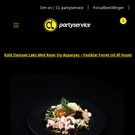
Om os | CL partyservice
Forudbestillinger
0
Menu
Totalpr
Kold Dampet Laks Med Rejer Og Asparges – Festklar Forret Ud Af Huset