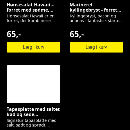
Hønsesalat Hawaii –
Marineret
forret med sødme,
kyllingebryst - forret
sprødhed og saltet
til enhver fest
Hønsesalat Hawaii er en
Kyllingebryst, bacon og
smag
forret, der kombinerer
ananas - fantastisk starter
sødt og salt samt blødt og
til festmiddagen
sprødt.
65,-
65,-
Læg i kurv
Læg i kurv
Tapasplatte med saltet
kød og søde
specialiteter
Signatur tapasplatte med
salt, sødt og sprødt.
Perfekt forret til din fest.