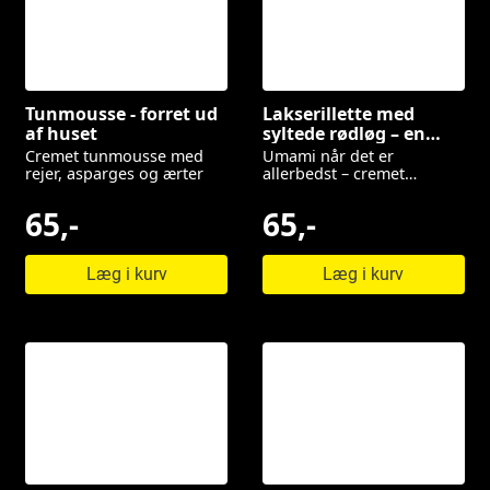
Tunmousse - forret ud
Lakserillette med
af huset
syltede rødløg – en
frisk forret til din
Cremet tunmousse med
Umami når det er
næste festmenu
rejer, asparges og ærter
allerbedst – cremet
lakserillette med røget
eller pocheret laks, frisk
65,-
65,-
citron og sprød salat,
toppet med syltede
rødløg, cherrytomat og
Læg i kurv
Læg i kurv
purløg.